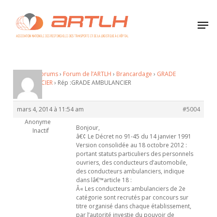
Skip
to
Men
Close
main
Menu
content
Accueil
›
Forums
›
Forum de l’ARTLH
›
Brancardage
›
GRADE
AMBULANCIER
›
Rép :GRADE AMBULANCIER
mars 4, 2014 à 11:54 am
#5004
Anonyme
Bonjour,
Inactif
â€¢ Le Décret no 91-45 du 14 janvier 1991
Version consolidée au 18 octobre 2012 :
portant statuts particuliers des personnels
ouvriers, des conducteurs d’automobile,
des conducteurs ambulanciers, indique
dans lâ€™article 18 :
Â« Les conducteurs ambulanciers de 2e
catégorie sont recrutés par concours sur
titre organisé dans chaque établissement,
par l’autorité investie du pouvoir de