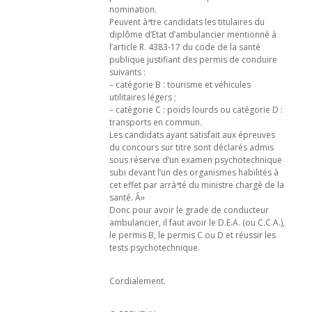
nomination.
Peuvent àªtre candidats les titulaires du
diplôme d’Etat d’ambulancier mentionné à
l’article R. 4383-17 du code de la santé
publique justifiant des permis de conduire
suivants :
– catégorie B : tourisme et véhicules
utilitaires légers ;
– catégorie C : poids lourds ou catégorie D :
transports en commun.
Les candidats ayant satisfait aux épreuves
du concours sur titre sont déclarés admis
sous réserve d’un examen psychotechnique
subi devant l’un des organismes habilités à
cet effet par arràªté du ministre chargé de la
santé. Â»
Donc pour avoir le grade de conducteur
ambulancier, il faut avoir le D.E.A. (ou C.C.A.),
le permis B, le permis C ou D et réussir les
tests psychotechnique.
Cordialement.