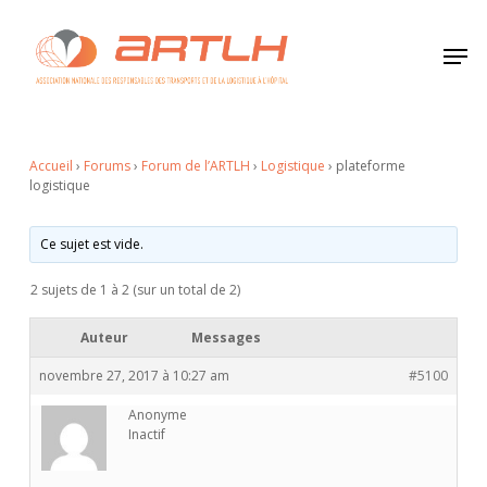
Skip
to
Men
Close
main
Menu
content
Accueil
›
Forums
›
Forum de l’ARTLH
›
Logistique
›
plateforme
logistique
Ce sujet est vide.
2 sujets de 1 à 2 (sur un total de 2)
Auteur
Messages
novembre 27, 2017 à 10:27 am
#5100
Anonyme
Inactif